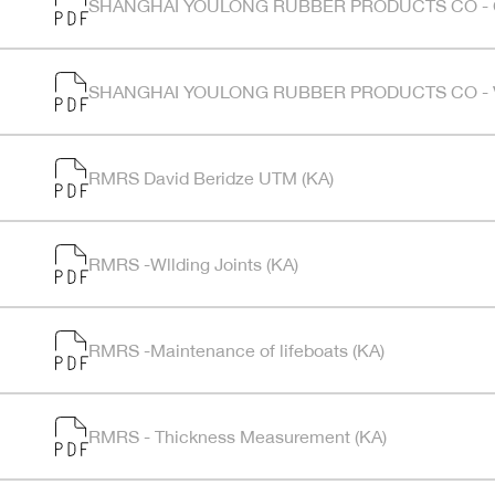
SHANGHAI YOULONG RUBBER PRODUCTS CO - CE
SHANGHAI YOULONG RUBBER PRODUCTS CO - V
RMRS David Beridze UTM (KA)
RMRS -Wllding Joints (KA)
RMRS -Maintenance of lifeboats (KA)
RMRS - Thickness Measurement (KA)